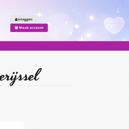
Inloggen
Maak account
rijssel