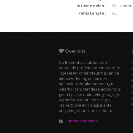
Intieme delen :
Geschoren
Penis Lengte :
XL
Over ons
Op Besteafspraak kunnen
bepaalde profielaccounts worden
ingezet ter ondersteuning van de
dienstverlening en om een
optimale gebruikerservaring te
waarborgen. Met deze accounts is
geen fysieke ontmoeting mogelijk.
Wij streven naar een veilige,
respectvolle en transparante
omgeving voor al onze leden.
Contact Opnemen