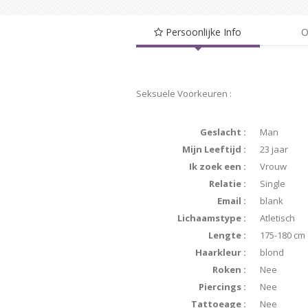
Persoonlijke Info
O
Seksuele Voorkeuren :
Geslacht :
Man
Mijn Leeftijd :
23 jaar
Ik zoek een :
Vrouw
Relatie :
Single
Email :
blank
Lichaamstype :
Atletisch
Lengte :
175-180 cm
Haarkleur :
blond
Roken :
Nee
Piercings :
Nee
Tattoeage :
Nee