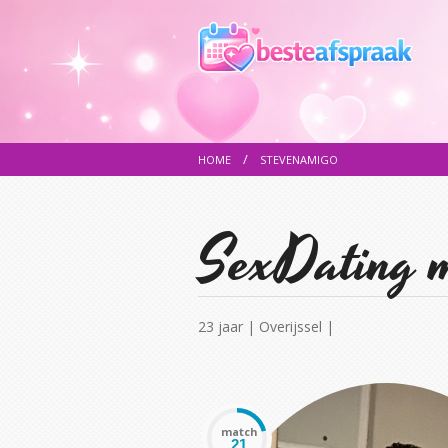
HOME
STEVENAMIGO
SexDating m
23 jaar | Overijssel |
match