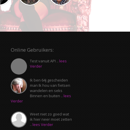
Online Gebruikers:
Test vanuit API ..
lees
Verder
Ik ben 64j gescheiden
man Ik hou van fietsen
wandelen en seks
Binnen en buiten ..
lees
Verder
n
Weet niet zo goed wat
ik hier neer moet zetten
..
lees Verder