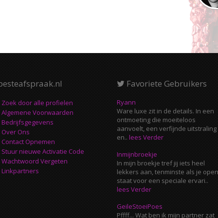
besteafspraak.nl
Favoriete Gebruikers
Ryann
Zoek door alle profielen
Ware luxe zit in de details. In een
Algemene Voorwaarden
ontmoeting die moeiteloos
Bedrijfsgegevens
aanvoelt, een verfijnde uitstraling
Over Ons
en..
lees Verder
Contact Opnemen
Stuur nieuwe Activatie Code
Inmijnbroekje
Wachtwoord Vergeten
In mijn broekje tref jij iets heel
Linkpartners
lekkers aan, tenminste als je ope
staat voor een speciale ervari..
lees Verder
GeileStoeiPoes
Pffff... Wat ben ik mijn partner zat