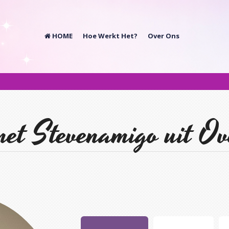
HOME
Hoe Werkt Het?
Over Ons
et Stevenamigo uit Ove