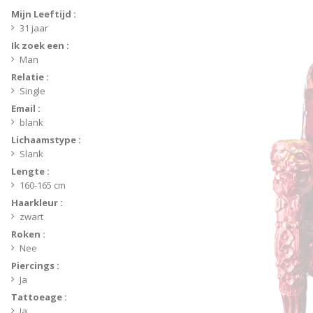
Mijn Leeftijd :
31 jaar
Ik zoek een :
Man
Relatie :
Single
Email :
blank
Lichaamstype :
Slank
Lengte :
160-165 cm
Haarkleur :
zwart
Roken :
Nee
Piercings :
Ja
Tattoeage :
Ja