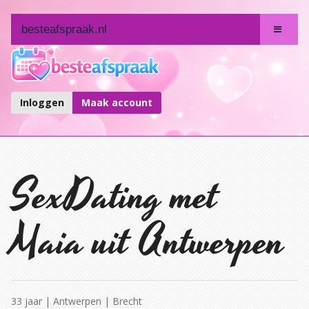
besteafspraak.nl
HOME
Hoe Werkt Het?
Inloggen
Maak account
Over Ons
SexDating met
Maia uit Antwerpen
33 jaar | Antwerpen | Brecht