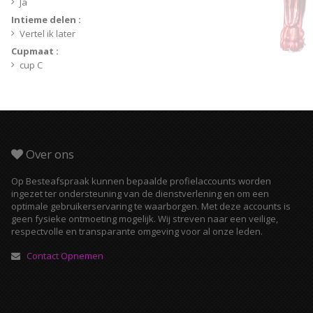
Ja
Intieme delen :
Vertel ik later
Cupmaat :
cup C
Over ons
Op Besteafspraak kunnen bepaalde profielaccounts worden
ingezet ter ondersteuning van de dienstverlening en om een
optimale gebruikerservaring te waarborgen. Met deze accounts is
geen fysieke ontmoeting mogelijk. Wij streven naar een veilige,
respectvolle en transparante omgeving voor al onze leden.
Contact Opnemen